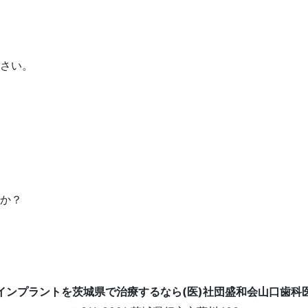
さい。
か？