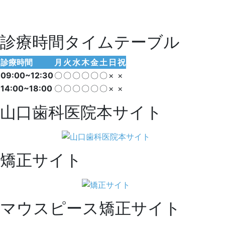
診療時間タイムテーブル
診療時間
月
火
水
木
金
土
日
祝
09:00~12:30
〇
〇
〇
〇
〇
〇
×
×
14:00~18:00
〇
〇
〇
〇
〇
〇
×
×
山口歯科医院本サイト
矯正サイト
マウスピース矯正サイト