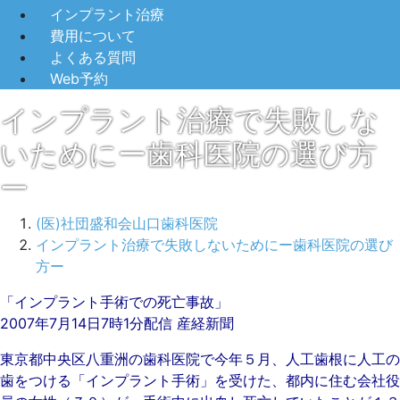
インプラント治療
費用について
よくある質問
Web予約
インプラント治療で失敗しな
いためにー歯科医院の選び方
ー
(医)社団盛和会山口歯科医院
インプラント治療で失敗しないためにー歯科医院の選び
方ー
2022
「インプラント手術での死亡事故」
年
2007年7月14日7時1分配信 産経新聞
5
東京都中央区八重洲の歯科医院で今年５月、人工歯根に人工の
月
歯をつける「インプラント手術」を受けた、都内に住む会社役
11