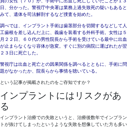
員の女性（７０）が、手術中に出血し死亡していたことが１３
日
日、分かった。警視庁中央署は業務上過失致死の疑いもあると
2022
山
みて、遺体を司法解剖するなど捜査を始めた。
年
口
7
歯
調べでは、インプラント手術は歯茎部分を切開するなどして人
月
科
工歯根を差し込んだ上に、義歯を装着する外科手術。女性は５
14
医
月２２日、６０代の男性院長から手術を受けている最中に出血
日
院
が止まらなくなり容体が急変。すぐに別の病院に運ばれたが翌
２３日に死亡した。
警視庁は出血と死亡との因果関係を調べるとともに、手術に問
題がなかったか、院長らから事情を聴いている。
という記事が掲載されたのをご存知ですか？
インプラントにはリスクがあ
る
インプラント治療での失敗というと、治療後数年でインプラン
トが抜けてしまったというような失敗を想像していた方も多い