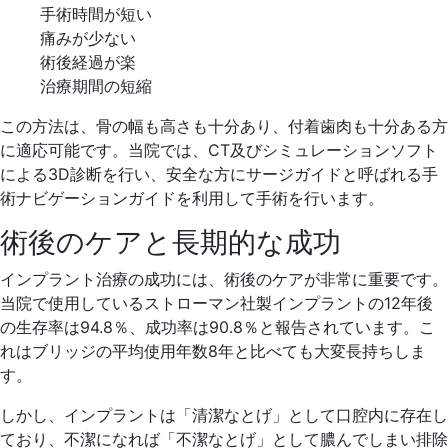
手術時間が短い
痛みが少ない
術後経過が楽
治療期間の短縮
この方法は、骨の幅も高さも十分あり、付着歯肉も十分ある方
に適応可能です。当院では、CT及びシミュレーションソフト
による3D診断を行い、安全な方にサージガイドと呼ばれる手
術ナビゲーションガイドを利用して手術を行います。
術後のケアと長期的な成功
インプラント治療の成功には、術後のケアが非常に重要です。
当院で使用しているストローマン社製インプラントの12年後
の生存率は94.8％、成功率は90.8％と報告されています。こ
れはブリッジの平均使用年数8年と比べても大変長持ちしま
す。
しかし、インプラントは「清潔なとげ」として口腔内に存在し
ており、不潔になれば「不潔なとげ」として膿んでしまい排除