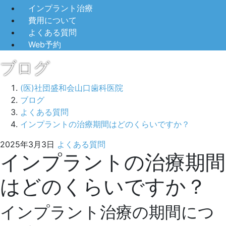
インプラント治療
費用について
よくある質問
Web予約
ブログ
(医)社団盛和会山口歯科医院
ブログ
よくある質問
インプラントの治療期間はどのくらいですか？
2025
山
2025年3月3日
よくある質問
インプラントの治療期間
年
口
3
歯
はどのくらいですか？
月
科
3
医
日
院
インプラント治療の期間につ