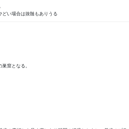
る
ひどい場合は抜髄もありうる
の巣窟となる。