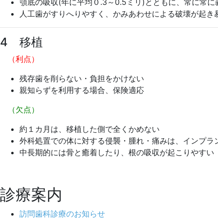
顎底の吸収(年に平均０.3～0.5ミリ)とともに、常に
人工歯がすりへりやすく、かみあわせによる破壊が起き
4 移植
（利点）
残存歯を削らない・負担をかけない
親知らずを利用する場合、保険適応
（欠点）
約１カ月は、移植した側で全くかめない
外科処置での体に対する侵襲・腫れ・痛みは、インプラ
中長期的には骨と癒着したり、根の吸収が起こりやすい
診療案内
訪問歯科診療のお知らせ