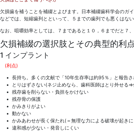
13
医
日
院
欠損歯を補うことを補綴とよびます。日本補綴歯科学会のガイ
などでは、短縮歯列とといって、５までの歯列でも悪くはない
なお、咀嚼効率としては、７まであると１０，６までだと７、
欠損補綴の選択肢とその典型的利
1 インプラント
(利点)
長持ち。多くの文献で「10年生存率は約95％」と報告
とりはずさない(ネジ止めなら、歯科医師はとり外せる⇒
残存歯を削らない・負担をかけない
残存骨の保護
かみきりがよい
動かない
かみあわせが長く保たれ(＝無理な力による破壊が起きに
違和感が少ない・発音しにくい