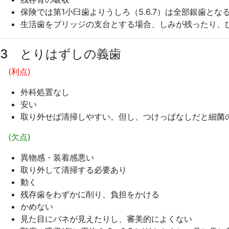
保険では第1小臼歯よりうしろ（5.6.7）は全部銀歯とな
生活歯をブリッジの支台とする場合、しみが残ったり、
3 とりはずしの義歯
(利点)
外科処置なし
安い
取り外せば清掃しやすい。但し、つけっぱなしだと細菌
(欠点)
異物感・装着感悪い
取り外して清掃する必要あり
動く
残存歯をわずかに削り、負担をかける
かめない
見た目にバネが見えたりし、審美的によくない