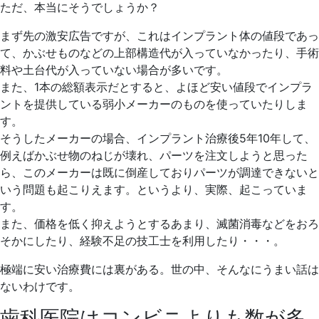
5
歯
ただ、本当にそうでしょうか？
月
科
まず先の激安広告ですが、これはインプラント体の値段であっ
11
医
て、かぶせものなどの上部構造代が入っていなかったり、手術
日
院
料や土台代が入っていない場合が多いです。
また、1本の総額表示だとすると、よほど安い値段でインプラ
ントを提供している弱小メーカーのものを使っていたりしま
す。
そうしたメーカーの場合、インプラント治療後5年10年して、
例えばかぶせ物のねじが壊れ、パーツを注文しようと思った
ら、このメーカーは既に倒産しておりパーツが調達できないと
いう問題も起こりえます。というより、実際、起こっていま
す。
また、価格を低く抑えようとするあまり、滅菌消毒などをおろ
そかにしたり、経験不足の技工士を利用したり・・・。
極端に安い治療費には裏がある。世の中、そんなにうまい話は
ないわけです。
歯科医院はコンビニよりも数が多