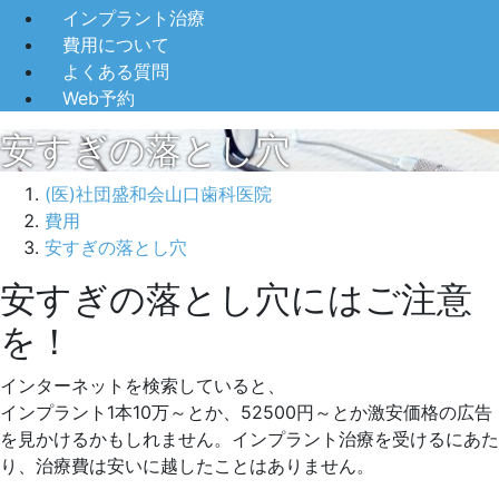
インプラント治療
費用について
よくある質問
Web予約
安すぎの落とし穴
(医)社団盛和会山口歯科医院
費用
安すぎの落とし穴
安すぎの落とし穴にはご注意
2022
年
を！
5
月
インターネットを検索していると、
11
インプラント1本10万～とか、52500円～とか激安価格の広告
日
を見かけるかもしれません。インプラント治療を受けるにあた
2022
山
り、治療費は安いに越したことはありません。
年
口